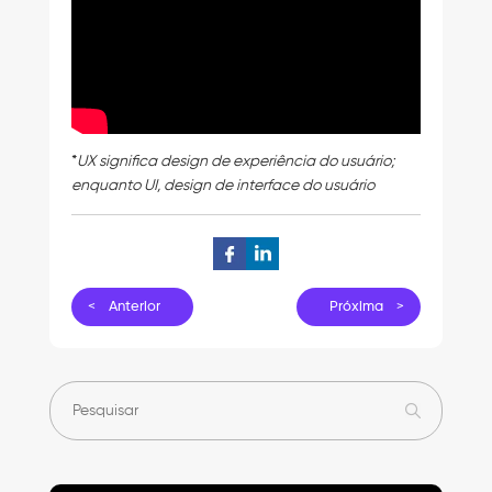
*
UX significa design de experiência do usuário;
enquanto UI, design de interface do usuário
< Anterior
Próxima >