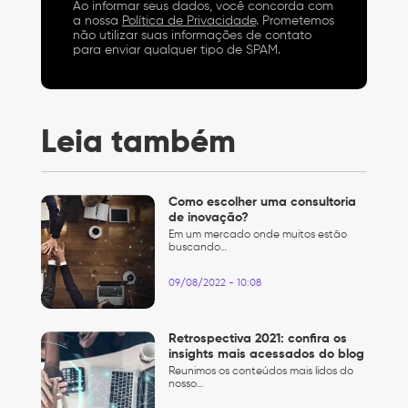
Ao informar seus dados, você concorda com
a nossa
Política de Privacidade
. Prometemos
não utilizar suas informações de contato
para enviar qualquer tipo de SPAM.
Leia também
Como escolher uma consultoria
de inovação?
Em um mercado onde muitos estão
buscando…
09/08/2022 - 10:08
Retrospectiva 2021: confira os
insights mais acessados do blog
Reunimos os conteúdos mais lidos do
nosso…