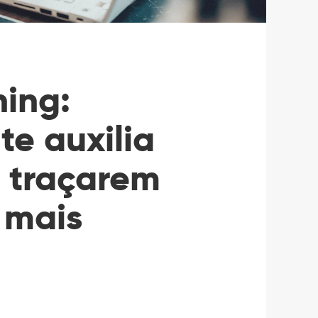
ning:
e auxilia
 traçarem
 mais