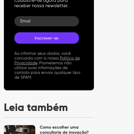
Cadastre-se agora para
receber nossa newsletter.
Email
Ao informar seus dados, você
concorda com a nossa
Política de
Privacidade
. Prometemos não
utilizar suas informações de
contato para enviar qualquer tipo
de SPAM.
Leia também
Como escolher uma
consultoria de inovação?