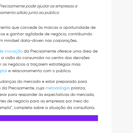
a Precisamente pode ajudar as empresas a
namento sólido junto ao público
ramenta que concede às marcas a oportunidade de
cos e ganhar agilidade de negócio, contribuindo
m mindset data-driven nas corporações.
 de inovação
da Precisamente oferece uma área de
a visão do consumidor no centro das decisões
ar os negócios a traçarem estratégias mais
ital
e relacionamento com o público.
udanças do mercado e estar preparado para
ra da Precisamente, cuja
metodologia
prioriza,
perar para responder às expectativas do mercado,
ntes de negócio para as empresas por meio do
emplo”, completa sobre a atuação da consultoria.